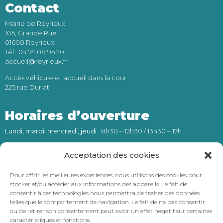
Contact
Mairie de Reyrieux
105, Grande Rue
01600 Reyrieux
Tél : 04 74 08 95 20
accueil@reyrieux.fr
Accès véhicule et accueil dans la cour
225 rue Duriat
Horaires d’ouverture
Lundi, mardi, mercredi, jeudi
: 8h30 – 12h30 / 13h30 – 17h
Vendredi
: 8h30 – 12h30
Acceptation des cookies
Numéro d’astreinte (24h/24) :
Pour offrir les meilleures expériences, nous utilisons des cookies pour
stocker et/ou accéder aux informations des appareils. Le fait de
06 66 62 28 24
consentir à ces technologies nous permettra de traiter des données
telles que le comportement de navigation. Le fait de ne pas consentir
ou de retirer son consentement peut avoir un effet négatif sur certaines
Intercommunalité
caractéristiques et fonctions.