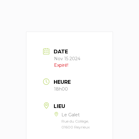
DATE
Nov 15 2024
Expiré!
HEURE
18h00
LIEU
Le Galet
Rue du Collège,
01600 Reyrieux