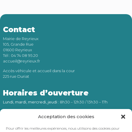
Contact
Mairie de Reyrieux
105, Grande Rue
01600 Reyrieux
Tél : 04 74 08 95 20
accueil@reyrieux.fr
Accès véhicule et accueil dans la cour
225 rue Duriat
Horaires d’ouverture
Lundi, mardi, mercredi, jeudi
: 8h30 – 12h30 / 13h30 – 17h
Vendredi
: 8h30 – 12h30
Acceptation des cookies
Numéro d’astreinte (24h/24) :
Pour offrir les meilleures expériences, nous utilisons des cookies pour