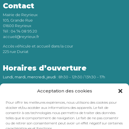
Contact
Mairie de Reyrieux
105, Grande Rue
01600 Reyrieux
Tél : 04 74 08 95 20
accueil@reyrieux.fr
Accès véhicule et accueil dans la cour
225 rue Duriat
Horaires d’ouverture
Lundi, mardi, mercredi, jeudi
: 8h30 – 12h30 / 13h30 – 17h
Vendredi
: 8h30 – 12h30
Acceptation des cookies
Numéro d’astreinte (24h/24) :
Pour offrir les meilleures expériences, nous utilisons des cookies pour
stocker et/ou accéder aux informations des appareils. Le fait de
06 66 62 28 24
consentir à ces technologies nous permettra de traiter des données
telles que le comportement de navigation. Le fait de ne pas consentir
ou de retirer son consentement peut avoir un effet négatif sur certaines
caractéristiques et fonctions.