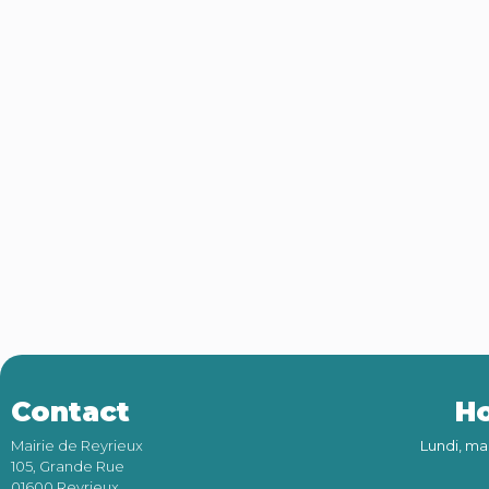
Contact
Ho
Mairie de Reyrieux
Lundi, ma
105, Grande Rue
01600 Reyrieux