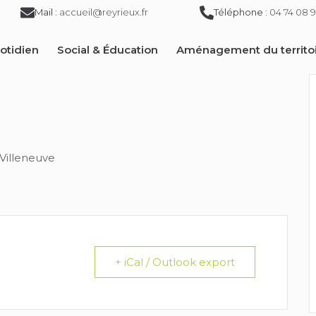
Mail :
accueil@reyrieux.fr
Téléphone :
04 74 08 9
otidien
Social & Éducation
Aménagement du territo
Villeneuve
+ iCal / Outlook export