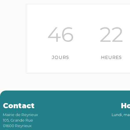
46
22
JOURS
HEURES
Contact
Ho
Mairie de Reyrieux
Lundi, ma
105, Grande Rue
01600 Reyrieux