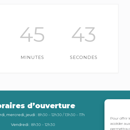
45
42
MINUTES
SECONDES
raires d’ouverture
Int
rdi, mercredi, jeudi
: 8h30 – 12h30 / 13h30 – 17h
Pour offrir 
accéder aux 
Vendredi
: 8h30 – 12h30
permettra d