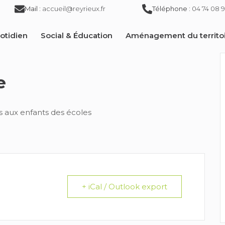
Mail :
accueil@reyrieux.fr
Téléphone :
04 74 08 9
otidien
Social & Éducation
Aménagement du territo
e
es aux enfants des écoles
+ iCal / Outlook export