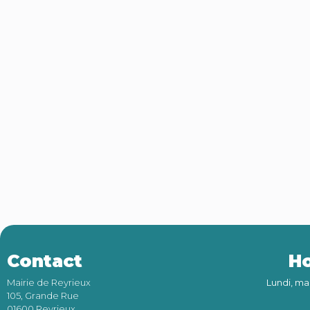
Contact
Ho
Mairie de Reyrieux
Lundi, ma
105, Grande Rue
01600 Reyrieux