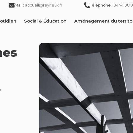
Mail :
accueil@reyrieux.fr
Téléphone :
04 74 08 9
otidien
Social & Éducation
Aménagement du territo
nes
4