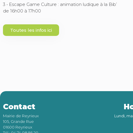
3 • Escape Game Culture : animation ludique à la Bib’
de 16h00 à 17h00
Toutes les infos ici
Contact
Ho
Mairie de Reyrieux
Lundi, ma
105, Grande Rue
01600 Reyrieux
Tél : 04 74 08 95 20