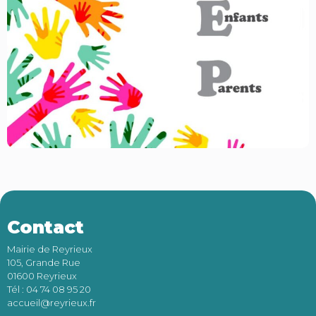
Contact
Mairie de Reyrieux
105, Grande Rue
01600 Reyrieux
Tél : 04 74 08 95 20
accueil@reyrieux.fr