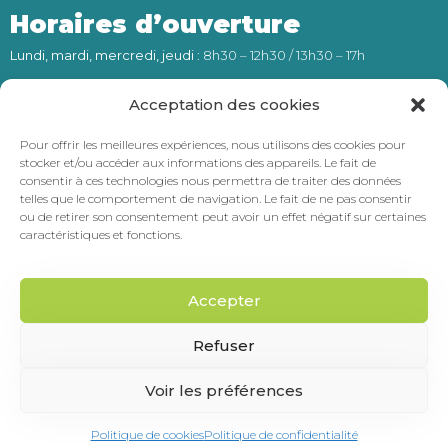
Horaires d’ouverture
Lundi, mardi, mercredi, jeudi
: 8h30 – 12h30 / 13h30 – 17h
Vendredi
: 8h30 – 12h30
Acceptation des cookies
Numéro d’astreinte (24h/24) :
Pour offrir les meilleures expériences, nous utilisons des cookies pour
stocker et/ou accéder aux informations des appareils. Le fait de
06 66 62 28 24
consentir à ces technologies nous permettra de traiter des données
telles que le comportement de navigation. Le fait de ne pas consentir
ou de retirer son consentement peut avoir un effet négatif sur certaines
Intercommunalité
caractéristiques et fonctions.
Accepter
Refuser
Marchés publics
|
Recrutement
|
Mentions légales
|
Politique de
Voir les préférences
confidentialité
Politique de cookies
Politique de confidentialité
©Commune de Reyrieux – Site réalisé par
avicom’