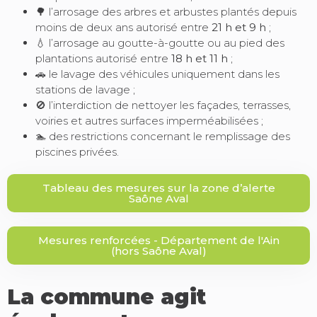
🌳 l’arrosage des arbres et arbustes plantés depuis
moins de deux ans autorisé entre
21 h et 9 h
;
💧 l’arrosage au goutte-à-goutte ou au pied des
plantations autorisé entre
18 h et 11 h
;
🚗 le lavage des véhicules uniquement dans les
stations de lavage ;
🚫 l’interdiction de nettoyer les façades, terrasses,
voiries et autres surfaces imperméabilisées ;
🏊 des restrictions concernant le remplissage des
piscines privées.
Tableau des mesures sur la zone d’alerte
Saône Aval
Mesures renforcées - Département de l'Ain
(hors Saône Aval)
La commune agit